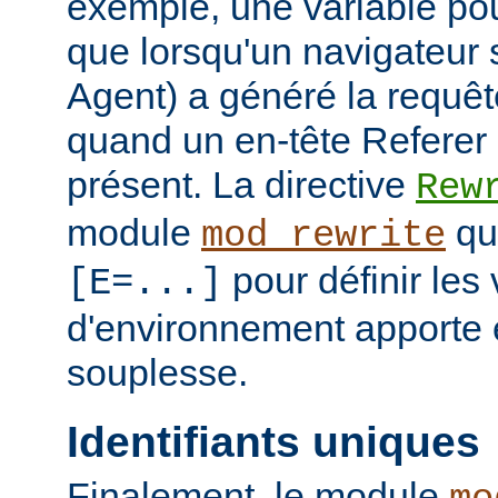
exemple, une variable pour
que lorsqu'un navigateur 
Agent) a généré la requê
quand un en-tête Referer p
présent. La directive
Rew
module
qui
mod_rewrite
pour définir les 
[E=...]
d'environnement apporte 
souplesse.
Identifiants uniques
Finalement, le module