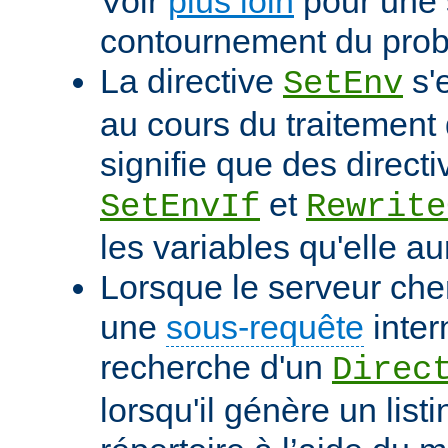
Voir
plus loin
pour une 
contournement du pro
La directive
s'
SetEnv
au cours du traitement 
signifie que des directi
et
SetEnvIf
Rewrite
les variables qu'elle au
Lorsque le serveur che
une
sous-requête
inter
recherche d'un
Direc
lorsqu'il génère un list