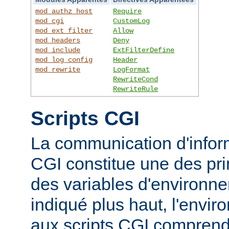
mod_authz_host
Require
mod_cgi
CustomLog
mod_ext_filter
Allow
mod_headers
Deny
mod_include
ExtFilterDefine
mod_log_config
Header
mod_rewrite
LogFormat
RewriteCond
RewriteRule
Scripts CGI
La communication d'inform
CGI constitue une des prin
des variables d'environ
indiqué plus haut, l'envi
aux scripts CGI compren