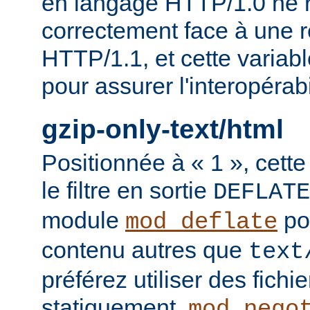
en langage HTTP/1.0 ne 
correctement face à une 
HTTP/1.1, et cette variable
pour assurer l'interopérab
gzip-only-text/html
Positionnée à « 1 », cette
le filtre en sortie
DEFLATE
module
po
mod_deflate
contenu autres que
text
préférez utiliser des fich
statiquement,
mod_nego