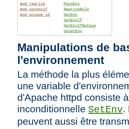
mod_rewrite
PassEnv
mod_setenvif
RewriteRule
mod_unique_id
SetEnv
SetEnvIf
SetEnvIfNoCase
UnsetEnv
Manipulations de ba
l'environnement
La méthode la plus élémen
une variable d'environne
d'Apache httpd consiste à u
inconditionnelle
.
SetEnv
peuvent aussi être trans