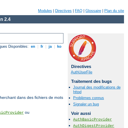
Modules
|
Directives
|
FAQ
|
Glossaire
|
Plan du site
n 2.4
gues Disponibles:
en
|
fr
|
ja
|
ko
Directives
AuthUserFile
Traitement des bugs
Journal des modifications de
httpd
echerchant dans des fichiers de mots
Problèmes connus
Signaler un bug
ou
sicProvider
Voir aussi
AuthBasicProvider
AuthDigestProvider