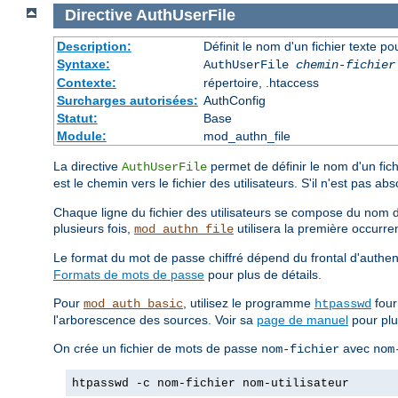
Directive
AuthUserFile
Description:
Définit le nom d'un fichier texte po
Syntaxe:
AuthUserFile
chemin-fichier
Contexte:
répertoire, .htaccess
Surcharges autorisées:
AuthConfig
Statut:
Base
Module:
mod_authn_file
La directive
permet de définir le nom d'un fichi
AuthUserFile
est le chemin vers le fichier des utilisateurs. S'il n'est pas ab
Chaque ligne du fichier des utilisateurs se compose du nom de l
plusieurs fois,
utilisera la première occurre
mod_authn_file
Le format du mot de passe chiffré dépend du frontal d'authent
Formats de mots de passe
pour plus de détails.
Pour
, utilisez le programme
four
mod_auth_basic
htpasswd
l'arborescence des sources. Voir sa
page de manuel
pour plus
On crée un fichier de mots de passe
avec
nom-fichier
nom
htpasswd -c nom-fichier nom-utilisateur