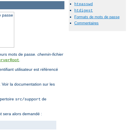
htpasswd
htdigest
de passe
Formats de mots de passe
Commentaires
e leurs mots de passe.
chemin-fichier
.
erverRoot
tifiant utilisateur est référencé
. Voir la documentation sur les
épertoire
de
src/support
nt sera alors demandé :