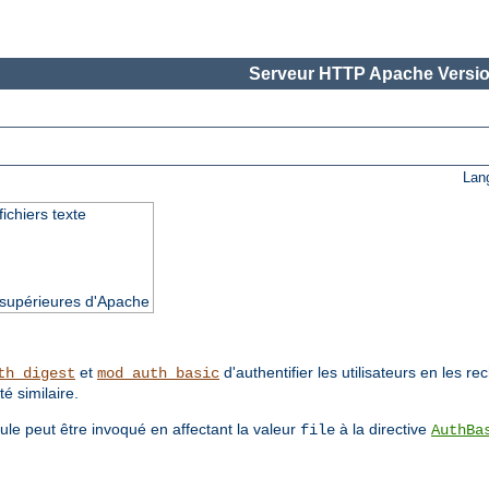
Serveur HTTP Apache Versio
Lan
fichiers texte
t supérieures d'Apache
et
d'authentifier les utilisateurs en les r
th_digest
mod_auth_basic
té similaire.
ule peut être invoqué en affectant la valeur
à la directive
file
AuthBa