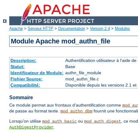
Apache
>
Serveur HTTP
>
Documentation
>
Version 2.4
>
Modules
Module Apache mod_authn_file
Description:
Authentification utilisateur à l'aide de 
Statut:
Base
Identificateur de Module:
authn_file_module
Fichier Source:
mod_authn_file.c
Compatibilité:
Disponible depuis les versions 2.1 e
Sommaire
Ce module permet aux frontaux d'authentification comme
mod_au
de passe au format texte.
fournit une fonctionnali
mod_authn_dbm
Lorsqu'on utilise
ou
, ce mod
mod_auth_basic
mod_auth_digest
.
AuthDigestProvider