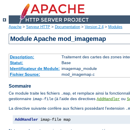
Apache
>
Serveur HTTP
>
Documentation
>
Version 2.4
>
Modules
Module Apache mod_imagemap
Description:
Traitement des cartes des zones int
Statut:
Base
Identificateur de Module:
imagemap_module
Fichier Source:
mod_imagemap.c
Sommaire
Ce module traite les fichiers
, et remplace ainsi la fonction
.map
gestionnaire
(à l'aide des directives
ou
imap-file
AddHandler
S
La directive suivante confère aux fichiers possèdant l'extension
.
AddHandler
 imap-file map