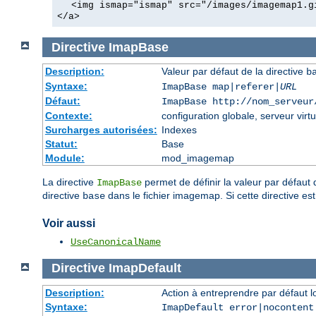
<img ismap="ismap" src="/images/imagemap1.g
</a>
Directive
ImapBase
Description:
Valeur par défaut de la directive
b
Syntaxe:
ImapBase map|referer|
URL
Défaut:
ImapBase http://nom_serveur
Contexte:
configuration globale, serveur virtu
Surcharges autorisées:
Indexes
Statut:
Base
Module:
mod_imagemap
La directive
permet de définir la valeur par défaut 
ImapBase
directive
dans le fichier imagemap. Si cette directive est
base
Voir aussi
UseCanonicalName
Directive
ImapDefault
Description:
Action à entreprendre par défaut 
Syntaxe:
ImapDefault error|nocontent