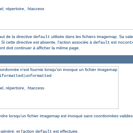
el, répertoire, .htaccess
aut de la directive
utilisée dans les fichiers imagemap. Sa val
default
Si cette directive est absente, l'action associée à
est
default
nocont
ient doit continuer à afficher la même page.
oordonnée n'est fournie lorsqu'on invoque un fichier imagemap
iformatted|unformatted
el, répertoire, .htaccess
endre lorsqu'un fichier imagemap est invoqué sans coordonnées valides
généré, et l'action
est effectuée.
default