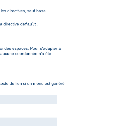
 les directives, sauf
.
base
la directive
.
default
ar des espaces. Pour s'adapter à
i aucune coordonnée n'a été
 texte du lien si un menu est généré