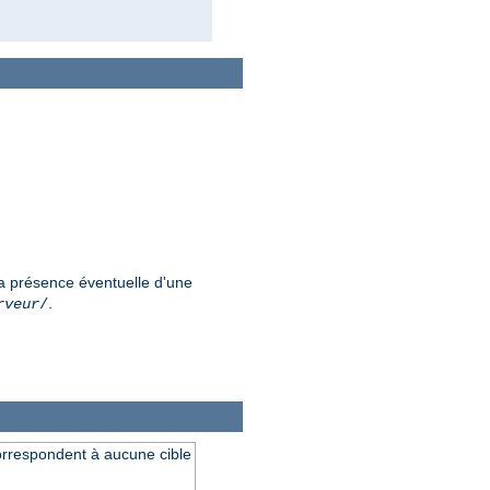
a présence éventuelle d'une
.
rveur
/
orrespondent à aucune cible