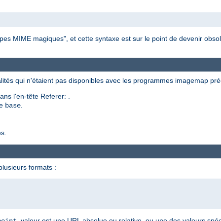
s MIME magiques", et cette syntaxe est sur le point de devenir obsol
ités qui n'étaient pas disponibles avec les programmes imagemap pr
ns l'en-tête Referer: .
ve
.
base
s.
lusieurs formats :
. valeur est une URL absolue ou relative, ou une des valeurs sp