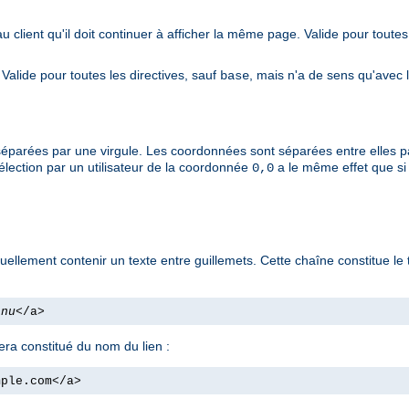
au client qu'il doit continuer à afficher la même page. Valide pour toutes
. Valide pour toutes les directives, sauf
, mais n'a de sens qu'avec 
base
séparées par une virgule. Les coordonnées sont séparées entre elles p
sélection par un utilisateur de la coordonnée
a le même effet que s
0,0
uellement contenir un texte entre guillemets. Cette chaîne constitue le
enu
</a>
sera constitué du nom du lien :
mple.com</a>