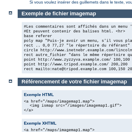
Si vous voulez insérer des guillemets dans le texte, vo
Exemple de fichier imagemap
#Les commentaires sont affichés dans un menu 
#Et peuvent contenir des balises html. <hr>
base referer
poly map "Puis-je avoir un menu, s'il vous pl
rect .. 0,0 77,27 "le répertoire du référant"
circle http://www.inetnebr.example.com/lincol
rect autre_fichier "dans le même répertoire q
point http://www.zyzzyva.example.com/ 100,100
point http://www.tripod.example.com/ 200,200
rect mailto:nate@tripod.example.com 100,150 2
Référencement de votre fichier imagemap
Exemple HTML
<a href="/maps/imagemap1.map">
<img ismap src="/images/imagemap1.gif">
</a>
Exemple XHTML
<a href="/maps/imagemap1.map">