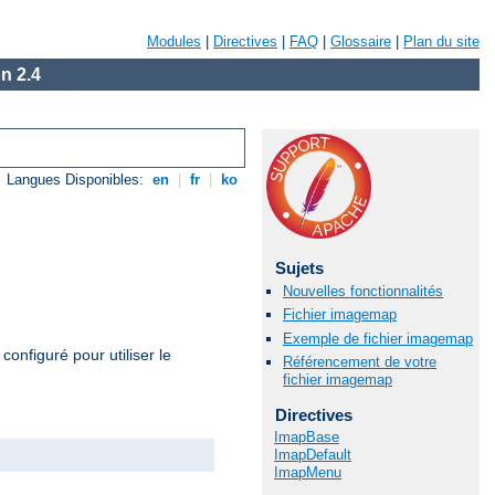
Modules
|
Directives
|
FAQ
|
Glossaire
|
Plan du site
n 2.4
Langues Disponibles:
en
|
fr
|
ko
Sujets
Nouvelles fonctionnalités
Fichier imagemap
Exemple de fichier imagemap
configuré pour utiliser le
Référencement de votre
fichier imagemap
Directives
ImapBase
ImapDefault
ImapMenu