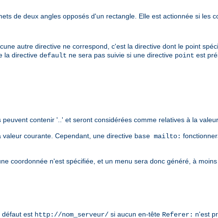
 de deux angles opposés d'un rectangle. Elle est actionnée si les c
e autre directive ne correspond, c'est la directive dont le point spécif
e la directive
ne sera pas suivie si une directive
est pré
default
point
 peuvent contenir '..' et seront considérées comme relatives à la valeu
a valeur courante. Cependant, une directive
fonctionner
base mailto:
une coordonnée n'est spécifiée, et un menu sera donc généré, à moins
r défaut est
si aucun en-tête
n'est p
http://nom_serveur/
Referer: