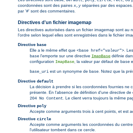
base
default
poly
circle
rect
coordonnées sont des paires
séparées par des espaces. 
x
,
y
par '#' sont des commentaires.
Directives d'un fichier imagemap
Les directives autorisées dans un fichier imagemap sont au no
l'ordre selon lequel elles sont enregistrées dans le fichier i
Directive
base
Elle a le même effet que
. Le
<base href="
valeur
">
l'emporte sur une directive
définie dan
base
ImapBase
configuration
, la valeur par défaut de
e
ImapBase
base
est un synonyme de
. Notez que la pré
base_uri
base
Directive
default
La décision à prendre si les coordonnées fournies ne 
présente. En l'absence de définition d'une directive de
. Le client verra toujours la même pag
204 No Content
Directive
poly
Accepte comme arguments trois à cent points, et est act
Directive
circle
Accepte comme arguments les coordonnées du centre d'u
l'utilisateur tombent dans ce cercle.