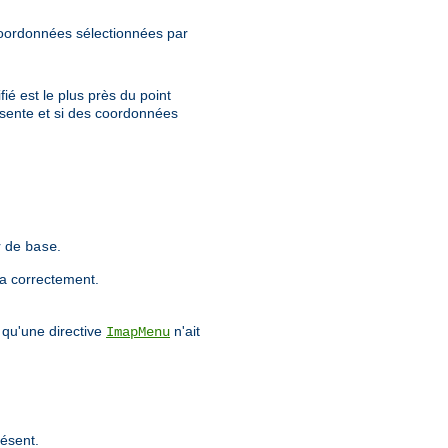
oordonnées sélectionnées par
ié est le plus près du point
sente et si des coordonnées
r de
.
base
a correctement.
 qu'une directive
n'ait
ImapMenu
résent.