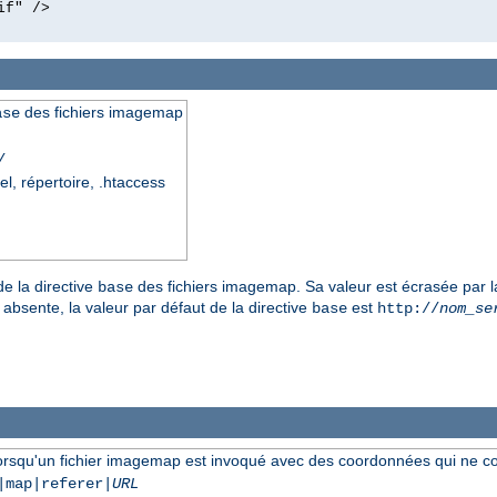
if" />
des fichiers imagemap
ase
/
el, répertoire, .htaccess
de la directive
des fichiers imagemap. Sa valeur est écrasée par l
base
 absente, la valeur par défaut de la directive
est
base
http://
nom_se
lorsqu'un fichier imagemap est invoqué avec des coordonnées qui ne c
|map|referer|
URL