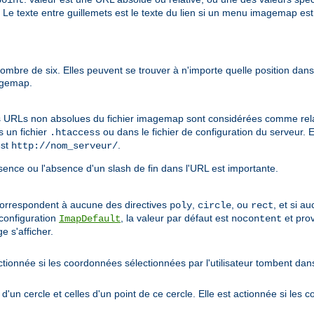
point
Le texte entre guillemets est le texte du lien si un menu imagemap e
mbre de six. Elles peuvent se trouver à n'importe quelle position dans l
magemap.
s URLs non absolues du fichier imagemap sont considérées comme relati
s un fichier
ou dans le fichier de configuration du serveur. 
.htaccess
st
.
http://nom_serveur/
sence ou l'absence d'un slash de fin dans l'URL est importante.
correspondent à aucune des directives
,
, ou
, et si a
poly
circle
rect
 configuration
, la valeur par défaut est
et prov
ImapDefault
nocontent
e s'afficher.
ionnée si les coordonnées sélectionnées par l'utilisateur tombent dans
n cercle et celles d'un point de ce cercle. Elle est actionnée si les 