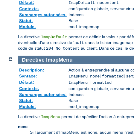
Défaut:
ImapDefault nocontent
Contexte:
configuration globale, serveur virtu
Surcharges autorisées:
Indexes
Statut:
Base
Module:
mod_imagemap
La directive
permet de définir la valeur par déf
ImapDefault
éventuelle d'une directive
dans le fichier imagemap. 
default
code de statut
au client. Dans ce cas, le cl
204 No Content
Directive
ImapMenu
Description:
Action à entreprendre si aucune c
Syntaxe:
ImapMenu none|formatted|sem
Défaut:
ImapMenu formatted
Contexte:
configuration globale, serveur virtu
Surcharges autorisées:
Indexes
Statut:
Base
Module:
mod_imagemap
La directive
permet de spécifier l'action à entrepr
ImapMenu
none
Si l'argument d'ImapMenu est
, aucun menu n'est 
none