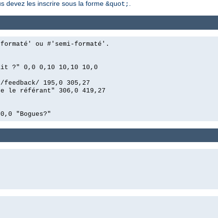
us devez les inscrire sous la forme
.
&quot;
'formaté' ou #'semi-formaté'.
ait ?" 0,0 0,10 10,10 10,0
n/feedback/ 195,0 305,27
ue le référant" 306,0 419,27
00,0 "Bogues?"