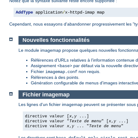
Notez que la syntaxe suivante reste encore supportée :
AddType
 application
/
x-httpd-imap map
Cependant, nous essayons d'abandonner progressivement les "type
Nouvelles fonctionnalités
Le module imagemap propose quelques nouvelles fonctionnal
Références d'URLs relatives à l'information contenue da
Assignement
par défaut via la nouvelle directi
<base>
Fichier
non requis.
imagemap.conf
Références à des points.
Génération configurable de menus d'images interactive
Fichier imagemap
Les lignes d'un fichier imagemap peuvent se présenter sous p
directive valeur [
x
,
y
...]
directive valeur "
Texte de menu
" [
x
,
y
...]
directive valeur
x
,
y
... "
Texte de menu
"
Les directives sont
,
,
,
,
, ou