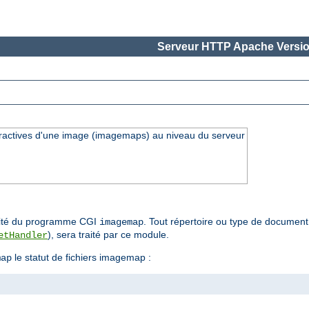
Serveur HTTP Apache Versio
eractives d'une image (imagemaps) au niveau du serveur
nalité du programme CGI
. Tout répertoire ou type de document 
imagemap
), sera traité par ce module.
etHandler
le statut de fichiers imagemap :
map