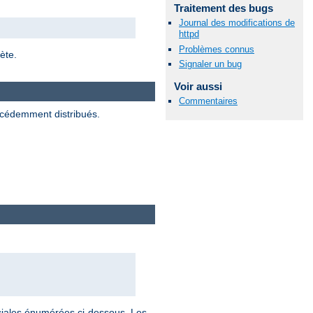
Traitement des bugs
Journal des modifications de
httpd
Problèmes connus
ète.
Signaler un bug
Voir aussi
Commentaires
écédemment distribués.
éciales énumérées ci-dessous. Les