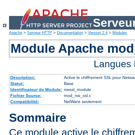
Serveu
Apache
>
Serveur HTTP
>
Documentation
>
Version 2.4
>
Modules
Module Apache mod
Langues 
Description:
Active le chiffrement SSL pour Netwa
Statut:
Base
Identificateur de Module:
nwssl_module
Fichier Source:
mod_nw_ssl.c
Compatibilité:
NetWare seulement
Sommaire
Ce module active le chiffre