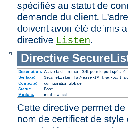
spécifiés au statut de co
demande du client. L'adre
doivent avoir été définis 
directive
.
Listen
Directive
SecureLis
Description:
Active le chiffrement SSL pour le port spécifié
Syntaxe:
SecureListen [
adresse-IP
:]
num-port
n
Contexte:
configuration globale
Statut:
Base
Module:
mod_nw_ssl
Cette directive permet de s
nom de certificat de style