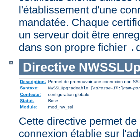
l'établissement d'une co
mandatée. Chaque certifica
un serveur doit être enre
dans son propre fichier
.
Directive
NWSSLUpg
Description:
Permet de promouvoir une connexion non SSL
Syntaxe:
NWSSLUpgradeable [
adresse-IP
:]
num-po
Contexte:
configuration globale
Statut:
Base
Module:
mod_nw_ssl
Cette directive permet d
connexion établie sur l'ad