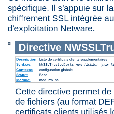
spécifique. Il s'appuie sur l
chiffrement SSL intégrée a
d'exploitation Netware.
Directive
NWSSLTru
Description:
Liste de certificats clients supplémentaires
Syntaxe:
NWSSLTrustedCerts
nom-fichier
[
nom-f
Contexte:
configuration globale
Statut:
Base
Module:
mod_nw_ssl
Cette directive permet de 
de fichiers (au format DE
certificats clients utilisés 