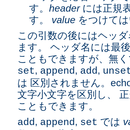
す。
header
には正規
す。
value
をつけては
この引数の後にはヘッダ名
ます。 ヘッダ名には最
こともできますが、無く
,
,
,
set
append
add
unse
は 区別されません。ech
文字小文字を区別し、 
こともできます。
,
,
では
v
add
append
set