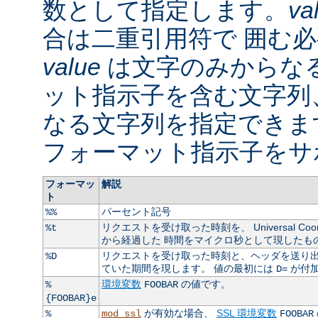
数として指定します。
va
合は二重引用符で 囲む
value
は文字のみからなる
ット指示子を含む文字列
なる文字列を指定できま
フォーマット指示子をサ
フォーマッ
解説
ト
パーセント記号
%%
リクエストを受け取った時刻を、 Universal Coordin
%t
から経過した 時間をマイクロ秒として現したも
リクエストを受け取った時刻と、ヘッダを送り出
%D
ていた期間を現します。 値の最初には
が付
D=
環境変数
の値です。
%
FOOBAR
{FOOBAR}e
が有効な場合、
SSL 環境変数
%
mod_ssl
FOOBAR