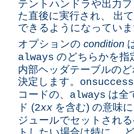
テントハンドラや出力フ
た直後に実行され、 出
できるようになっていま
オプションの
condition
のどちらかを指
always
内部ヘッダテーブルのど
決定します。
onsuccess
コードの、
は全
always
ド (
を含む) の意味
2
xx
ジュールでセットされる
トしたい場合は特に、 