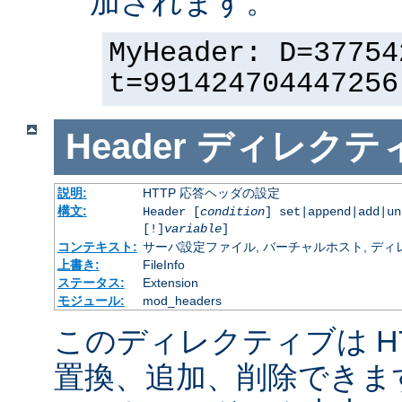
加されます。
MyHeader: D=37754
t=991424704447256
Header
ディレクテ
説明:
HTTP 応答ヘッダの設定
構文:
Header [
condition
] set|append|add|u
[!]
variable
]
コンテキスト:
サーバ設定ファイル, バーチャルホスト, ディレクトリ
上書き:
FileInfo
ステータス:
Extension
モジュール:
mod_headers
このディレクティブは H
置換、追加、削除できま