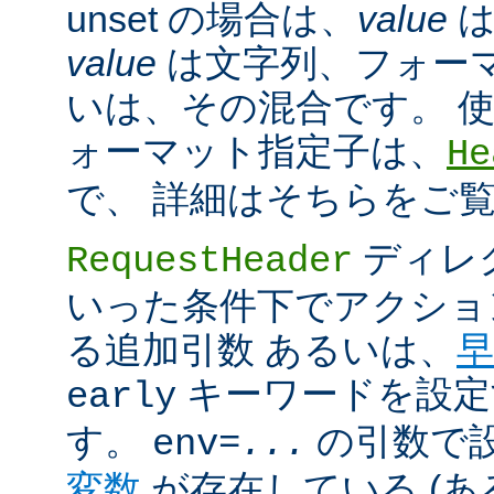
unset の場合は、
value
は
value
は文字列、フォー
いは、その混合です。 
ォーマット指定子は、
He
で、 詳細はそちらをご
ディレ
RequestHeader
いった条件下でアクショ
る追加引数 あるいは、
早
キーワードを設定
early
す。
の引数で
env=
...
変数
が存在している (