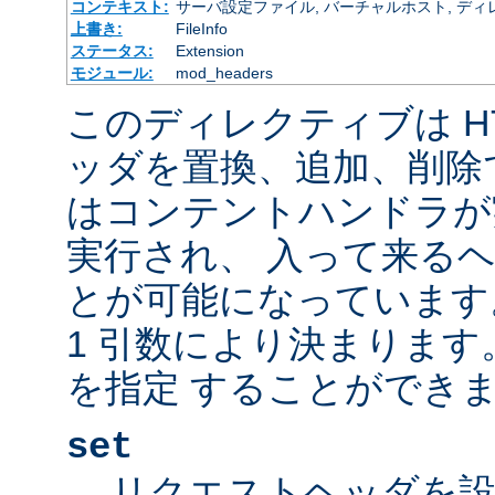
コンテキスト:
サーバ設定ファイル, バーチャルホスト, ディレクトリ
上書き:
FileInfo
ステータス:
Extension
モジュール:
mod_headers
このディレクティブは H
ッダを置換、追加、削除
はコンテントハンドラが
実行され、 入って来る
とが可能になっています
1 引数により決まりま
を指定 することができま
set
リクエストヘッダを設