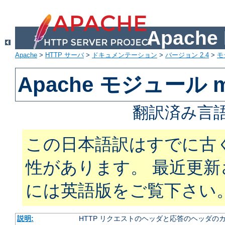
Apach
Apache
>
HTTP サーバ
>
ドキュメンテーション
>
バージョン 2.4
>
モ
Apache モジュール m
翻訳済み言語
この日本語訳はすでに古
性があります。 最近更
には英語版をご覧下さい
説明:
HTTP リクエストのヘッダと応答のヘッダの