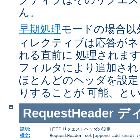
ん。
早期処理
モードの場合以
ィレクティブは応答がネ
れる直前に 処理されま
フィルタにより追加され
ほとんどのヘッダを設定
りすることが 可能、と
RequestHeader
デ
説明:
HTTP リクエストヘッダの設定
構文:
RequestHeader set|append|add|unset
h