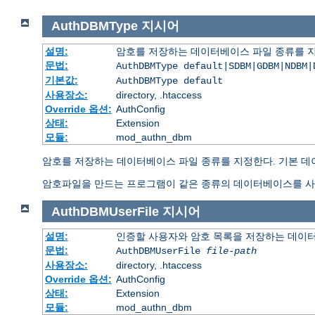
AuthDBMType
지시어
설명:
암호를 저장하는 데이터베이스 파일 종류를 
문법:
AuthDBMType default|SDBM|GDBM|NDBM|
기본값:
AuthDBMType default
사용장소:
directory, .htaccess
Override 옵션:
AuthConfig
상태:
Extension
모듈:
mod_authn_dbm
암호를 저장하는 데이터베이스 파일 종류를 지정한다. 기본 데
암호파일을 만드는 프로그램이 같은 종류의 데이터베이스를 사
AuthDBMUserFile
지시어
설명:
인증할 사용자와 암호 목록을 저장하는 데이
문법:
AuthDBMUserFile
file-path
사용장소:
directory, .htaccess
Override 옵션:
AuthConfig
상태:
Extension
모듈:
mod_authn_dbm