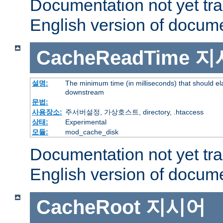
Documentation not yet tr
English version of docum
CacheReadTime
지
설명:
The minimum time (in milliseconds) that should el
downstream
문법:
사용장소:
주서버설정, 가상호스트, directory, .htaccess
상태:
Experimental
모듈:
mod_cache_disk
Documentation not yet tr
English version of docum
CacheRoot
지시어